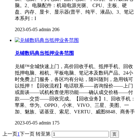
脑。2、电脑配件：机箱电源光驱、 CPU、主板、硬
盘、内存、显卡、显示器(普平、纯平、液晶)。3、笔记
本系列：I
2023-05-05
admin
206
兑铺数码典当抵押业务范围
兑铺™全城快速上门，高价回收手机、抵押手机、回收
抵押电脑、相机、平板电脑、笔记本及数码产品。24小
时免费上门服务，各区均有分站，随叫随到，急用钱可
以抵押！【回收流程】电话联系——咨询报价——上门
或面谈——试机检查使用功能——确认成交价格——付
款——交货——回收完成。【回收业务】1、回收手机：
苹果、华为、OPPO、小米、VIVO、三星、美图、一
加、魅族、诺基亚、索尼、VERTU、威图8848、商务手
2023-05-05
admin
175
上一页
1
下一页
转至第